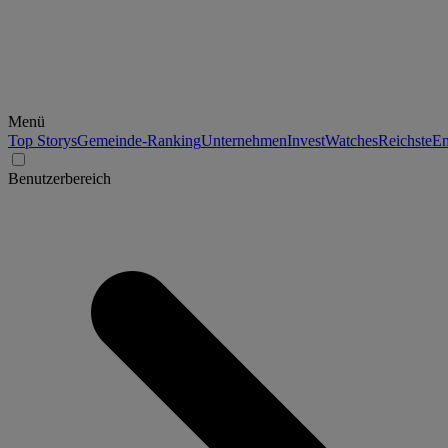
Menü
Top Storys
Gemeinde-Ranking
Unternehmen
Invest
Watches
Reichste
En
Benutzerbereich