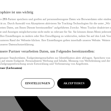
tsphäre ist uns wichtig
re
293
-Partner speichern und greifen auf personenbezogene Daten wie Browserdaten oder eind
ät zu. Durch Auswahl von Akzeptieren aktivieren Sie Tracking-Technologien für die unter „Wir
beiten Daten, um Ihnen Dienste bereitzustellen“ aufgeführten Zwecke. Wenn Tracker deaktiviert s
e und Anzeigen möglicherweise nicht mehr so relevant für Sie. Sie können dieses Menü jederzei
Ihre Einstellungen zu ändern oder Ihre Einwilligung zu widerrufen, indem Sie auf den Link Vor
unteren Rand der Webseite klicken. Ihre Einstellungen gelten innerhalb unseres Website. Weiter
 unserer Datenschutzerklärung.
sere Partner verarbeiten Daten, um Folgendes bereitzustellen:
nauer Standortdaten. Endgeräteeigenschaften zur Identifikation aktiv abfragen. Speichern von 
 auf einem Endgerät. Personalisierte Werbung und Inhalte, Messung von Werbeleistung und der
, Zielgruppenforschung sowie Entwicklung und Verbesserung von Angeboten.
rtner (Lieferanten)
EINSTELLUNGEN
AKZEPTIEREN