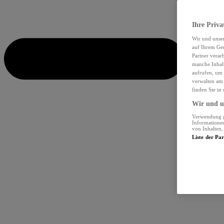
Ihre Priva
Wir und unse
auf Ihrem Ger
Partner verar
manche Inhalt
aufrufen, um 
verwalten am 
finden Sie in
Wir und un
Verwendung ge
Informationen
von Inhalten
Liste der Pa