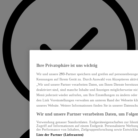
Ihre Privatsphäre ist uns wichtig
Wir und unsere
293
-Partner speichern und greifen auf personenbezoge
Kennungen auf Ihrem Gerät zu. Durch Auswahl von Akzeptieren aktivie
„Wir und unsere Partner verarbeiten Daten, um Ihnen Dienste bereitzu
deaktiviert sind, sind manche Inhalte und Anzeigen möglicherweise nich
Menü jederzeit wieder aufrufen, um Ihre Einstellungen zu ändern oder
den Link Voreinstellungen verwalten am unteren Rand der Webseite klic
unseres Website. Weitere Informationen finden Sie in unserer Datensch
Wir und unsere Partner verarbeiten Daten, um Folgend
Verwendung genauer Standortdaten. Endgeräteeigenschaften zur Identif
Zugriff auf Informationen auf einem Endgerät. Personalisierte Werbu
der Performance von Inhalten, Zielgruppenforschung sowie Entwickl
Liste der Partner (Lieferanten)