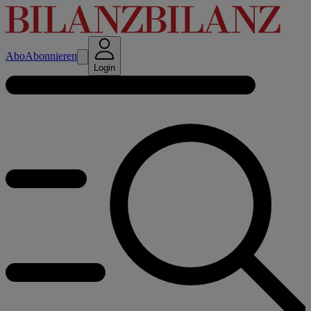
Abo
Abonnieren
Login