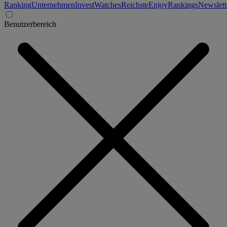
Ranking
Unternehmen
Invest
Watches
Reichste
Enjoy
Rankings
Newslett
Benutzerbereich