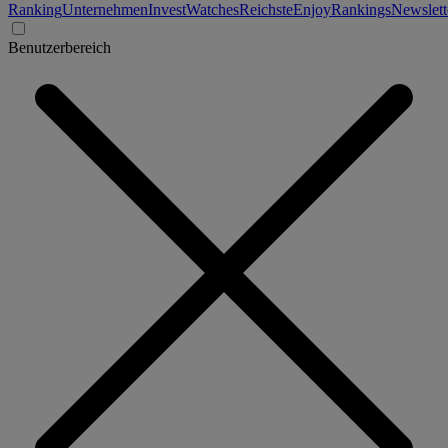
Ranking
Unternehmen
Invest
Watches
Reichste
Enjoy
Rankings
Newslett
Benutzerbereich