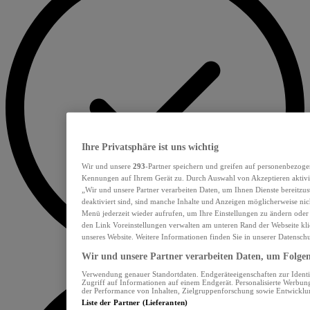
Ihre Privatsphäre ist uns wichtig
Wir und unsere
293
-Partner speichern und greifen auf personenbezoge
Kennungen auf Ihrem Gerät zu. Durch Auswahl von Akzeptieren aktivie
„Wir und unsere Partner verarbeiten Daten, um Ihnen Dienste bereitzu
deaktiviert sind, sind manche Inhalte und Anzeigen möglicherweise nich
Menü jederzeit wieder aufrufen, um Ihre Einstellungen zu ändern oder
den Link Voreinstellungen verwalten am unteren Rand der Webseite klic
unseres Website. Weitere Informationen finden Sie in unserer Datensch
Wir und unsere Partner verarbeiten Daten, um Folgend
Verwendung genauer Standortdaten. Endgeräteeigenschaften zur Identif
Zugriff auf Informationen auf einem Endgerät. Personalisierte Werbu
der Performance von Inhalten, Zielgruppenforschung sowie Entwickl
Liste der Partner (Lieferanten)