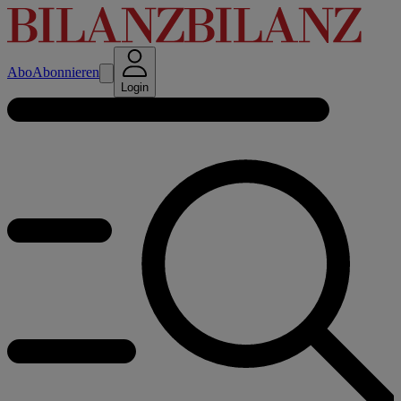
Abo
Abonnieren
Login