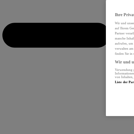
Ihre Priva
Wir und unse
auf Ihrem Ger
Partner verar
manche Inhalt
aufrufen, um 
verwalten am 
finden Sie in
Wir und un
Verwendung ge
Informationen
von Inhalten
Liste der Pa