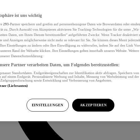
tsphäre ist uns wichtig
re
293
-Partner speichern und greifen auf personenbezogene Daten wie Browserdaten oder eind
ät zu. Durch Auswahl von Akzeptieren aktivieren Sie Tracking-Technologien für die unter „Wir
beiten Daten, um Ihnen Dienste bereitzustellen“ aufgeführten Zwecke. Wenn Tracker deaktiviert s
e und Anzeigen möglicherweise nicht mehr so relevant für Sie. Sie können dieses Menü jederzei
Ihre Einstellungen zu ändern oder Ihre Einwilligung zu widerrufen, indem Sie auf den Link Vor
unteren Rand der Webseite klicken. Ihre Einstellungen gelten innerhalb unseres Website. Weiter
 unserer Datenschutzerklärung.
sere Partner verarbeiten Daten, um Folgendes bereitzustellen:
nauer Standortdaten. Endgeräteeigenschaften zur Identifikation aktiv abfragen. Speichern von 
 auf einem Endgerät. Personalisierte Werbung und Inhalte, Messung von Werbeleistung und der
, Zielgruppenforschung sowie Entwicklung und Verbesserung von Angeboten.
rtner (Lieferanten)
EINSTELLUNGEN
AKZEPTIEREN