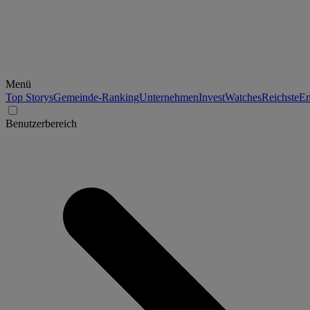
Menü
Top Storys
Gemeinde-Ranking
Unternehmen
Invest
Watches
Reichste
En
Benutzerbereich