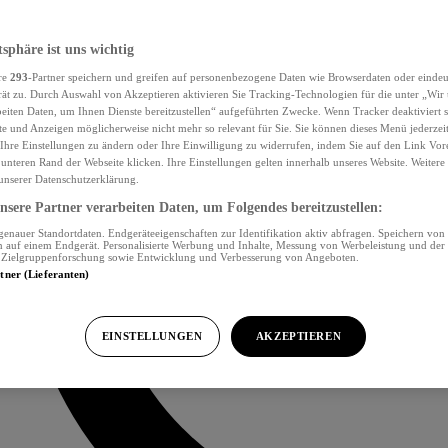
tsphäre ist uns wichtig
re
293
-Partner speichern und greifen auf personenbezogene Daten wie Browserdaten oder eind
ät zu. Durch Auswahl von Akzeptieren aktivieren Sie Tracking-Technologien für die unter „Wir
beiten Daten, um Ihnen Dienste bereitzustellen“ aufgeführten Zwecke. Wenn Tracker deaktiviert s
e und Anzeigen möglicherweise nicht mehr so relevant für Sie. Sie können dieses Menü jederzei
Ihre Einstellungen zu ändern oder Ihre Einwilligung zu widerrufen, indem Sie auf den Link Vor
unteren Rand der Webseite klicken. Ihre Einstellungen gelten innerhalb unseres Website. Weiter
 unserer Datenschutzerklärung.
sere Partner verarbeiten Daten, um Folgendes bereitzustellen:
nauer Standortdaten. Endgeräteeigenschaften zur Identifikation aktiv abfragen. Speichern von 
 auf einem Endgerät. Personalisierte Werbung und Inhalte, Messung von Werbeleistung und der
, Zielgruppenforschung sowie Entwicklung und Verbesserung von Angeboten.
rtner (Lieferanten)
EINSTELLUNGEN
AKZEPTIEREN