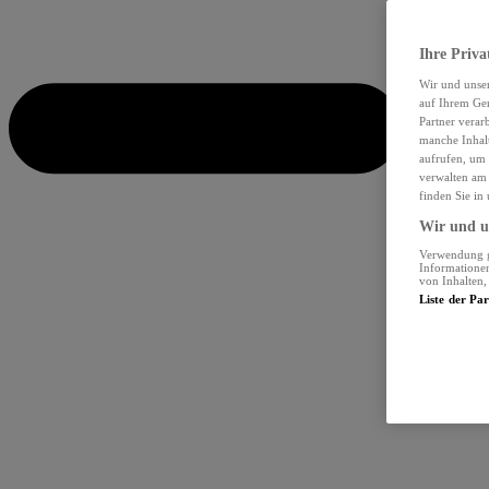
Ihre Priva
Wir und unse
auf Ihrem Ger
Partner verar
manche Inhalt
aufrufen, um 
verwalten am 
finden Sie in
Wir und un
Verwendung ge
Informationen
von Inhalten
Liste der Pa