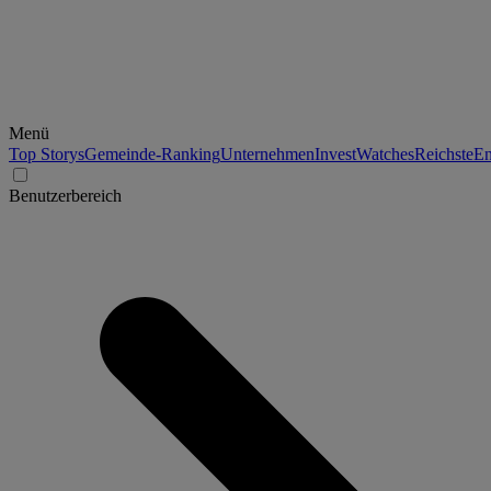
Menü
Top Storys
Gemeinde-Ranking
Unternehmen
Invest
Watches
Reichste
En
Benutzerbereich