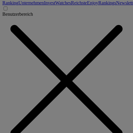
Ranking
Unternehmen
Invest
Watches
Reichste
Enjoy
Rankings
Newslett
Benutzerbereich