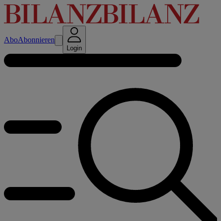
Abo
Abonnieren
Login