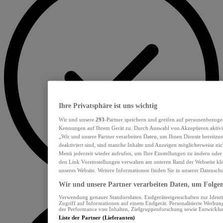
Ihre Privatsphäre ist uns wichtig
Wir und unsere
293
-Partner speichern und greifen auf personenbezoge
Kennungen auf Ihrem Gerät zu. Durch Auswahl von Akzeptieren aktivie
„Wir und unsere Partner verarbeiten Daten, um Ihnen Dienste bereitzu
deaktiviert sind, sind manche Inhalte und Anzeigen möglicherweise nich
Menü jederzeit wieder aufrufen, um Ihre Einstellungen zu ändern oder
den Link Voreinstellungen verwalten am unteren Rand der Webseite klic
unseres Website. Weitere Informationen finden Sie in unserer Datensch
Wir und unsere Partner verarbeiten Daten, um Folgend
Verwendung genauer Standortdaten. Endgeräteeigenschaften zur Identif
Zugriff auf Informationen auf einem Endgerät. Personalisierte Werbu
der Performance von Inhalten, Zielgruppenforschung sowie Entwickl
Liste der Partner (Lieferanten)