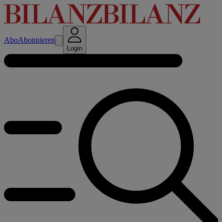
Abo
Abonnieren
Login