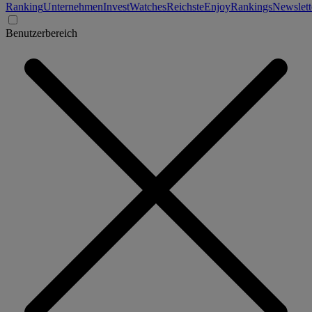
Ranking
Unternehmen
Invest
Watches
Reichste
Enjoy
Rankings
Newslett
Benutzerbereich