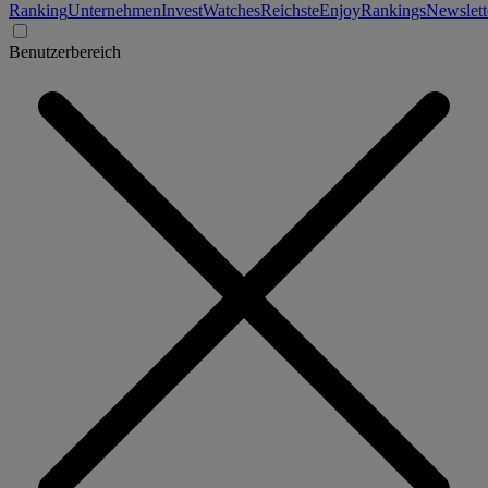
Ranking
Unternehmen
Invest
Watches
Reichste
Enjoy
Rankings
Newslett
Benutzerbereich