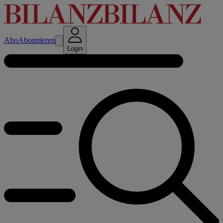
Abo
Abonnieren
Login