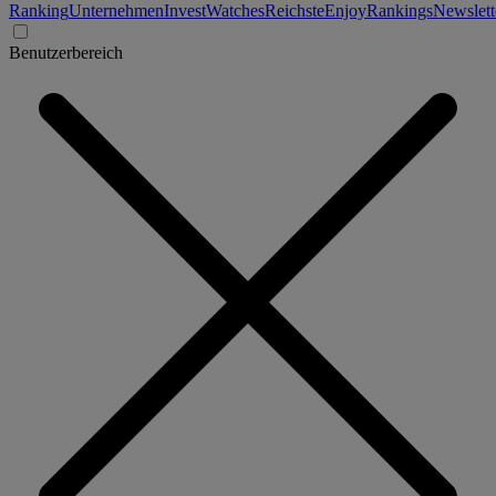
Ranking
Unternehmen
Invest
Watches
Reichste
Enjoy
Rankings
Newslett
Benutzerbereich