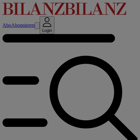
Abo
Abonnieren
Login