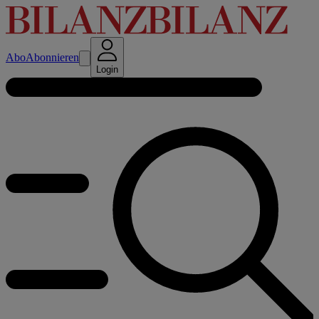
Abo
Abonnieren
Login