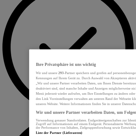
Ihre Privatsphäre ist uns wichtig
Wir und unsere
293
-Partner speichern und greifen auf personenbezoge
Kennungen auf Ihrem Gerät zu. Durch Auswahl von Akzeptieren aktivie
„Wir und unsere Partner verarbeiten Daten, um Ihnen Dienste bereitzu
deaktiviert sind, sind manche Inhalte und Anzeigen möglicherweise nich
Menü jederzeit wieder aufrufen, um Ihre Einstellungen zu ändern oder
den Link Voreinstellungen verwalten am unteren Rand der Webseite klic
unseres Website. Weitere Informationen finden Sie in unserer Datensch
Wir und unsere Partner verarbeiten Daten, um Folgend
Verwendung genauer Standortdaten. Endgeräteeigenschaften zur Identif
Zugriff auf Informationen auf einem Endgerät. Personalisierte Werbu
der Performance von Inhalten, Zielgruppenforschung sowie Entwickl
Liste der Partner (Lieferanten)