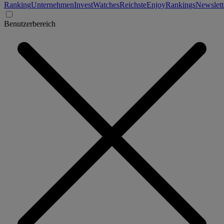
Ranking
Unternehmen
Invest
Watches
Reichste
Enjoy
Rankings
Newslett
Benutzerbereich