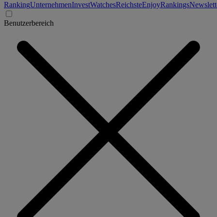
Ranking
Unternehmen
Invest
Watches
Reichste
Enjoy
Rankings
Newslett
Benutzerbereich