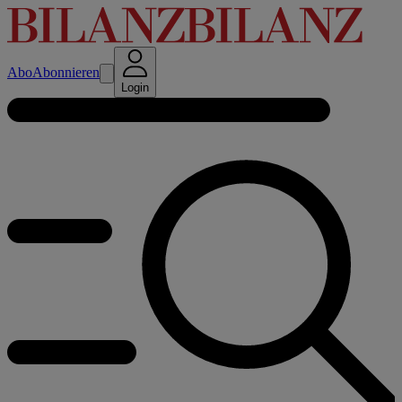
Abo
Abonnieren
Login