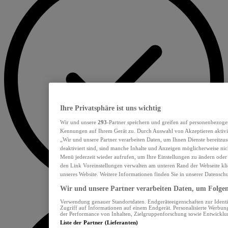
Ihre Privatsphäre ist uns wichtig
Wir und unsere
293
-Partner speichern und greifen auf personenbezoge
Kennungen auf Ihrem Gerät zu. Durch Auswahl von Akzeptieren aktivie
„Wir und unsere Partner verarbeiten Daten, um Ihnen Dienste bereitzu
deaktiviert sind, sind manche Inhalte und Anzeigen möglicherweise nich
Menü jederzeit wieder aufrufen, um Ihre Einstellungen zu ändern oder
den Link Voreinstellungen verwalten am unteren Rand der Webseite klic
unseres Website. Weitere Informationen finden Sie in unserer Datensch
Wir und unsere Partner verarbeiten Daten, um Folgend
Verwendung genauer Standortdaten. Endgeräteeigenschaften zur Identif
Zugriff auf Informationen auf einem Endgerät. Personalisierte Werbu
der Performance von Inhalten, Zielgruppenforschung sowie Entwickl
Liste der Partner (Lieferanten)