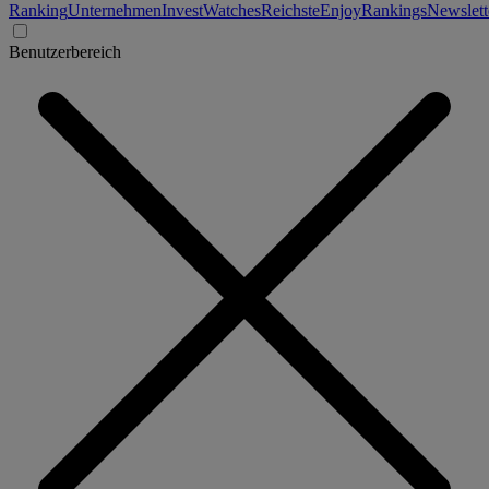
Ranking
Unternehmen
Invest
Watches
Reichste
Enjoy
Rankings
Newslett
Benutzerbereich