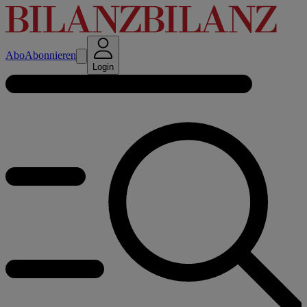
Abo
Abonnieren
Login