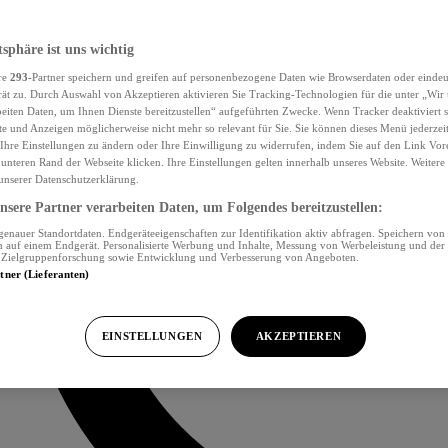
tsphäre ist uns wichtig
re
293
-Partner speichern und greifen auf personenbezogene Daten wie Browserdaten oder eind
ät zu. Durch Auswahl von Akzeptieren aktivieren Sie Tracking-Technologien für die unter „Wir
beiten Daten, um Ihnen Dienste bereitzustellen“ aufgeführten Zwecke. Wenn Tracker deaktiviert s
e und Anzeigen möglicherweise nicht mehr so relevant für Sie. Sie können dieses Menü jederzei
Ihre Einstellungen zu ändern oder Ihre Einwilligung zu widerrufen, indem Sie auf den Link Vor
unteren Rand der Webseite klicken. Ihre Einstellungen gelten innerhalb unseres Website. Weiter
 unserer Datenschutzerklärung.
sere Partner verarbeiten Daten, um Folgendes bereitzustellen:
nauer Standortdaten. Endgeräteeigenschaften zur Identifikation aktiv abfragen. Speichern von 
 auf einem Endgerät. Personalisierte Werbung und Inhalte, Messung von Werbeleistung und der
, Zielgruppenforschung sowie Entwicklung und Verbesserung von Angeboten.
rtner (Lieferanten)
EINSTELLUNGEN
AKZEPTIEREN