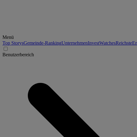
Menü
Top Storys
Gemeinde-Ranking
Unternehmen
Invest
Watches
Reichste
En
Benutzerbereich