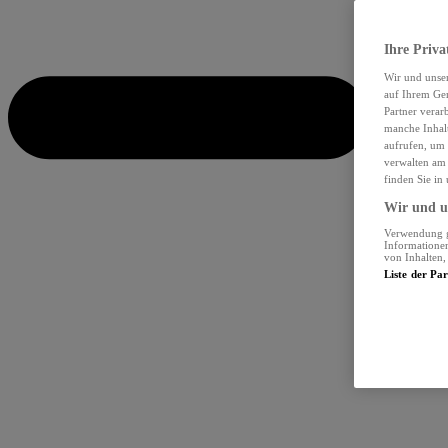
Ihre Priva
Wir und unse
auf Ihrem Ger
Partner verar
manche Inhalt
aufrufen, um 
verwalten am 
finden Sie in
Wir und un
Verwendung ge
Informationen
von Inhalten
Liste der Pa