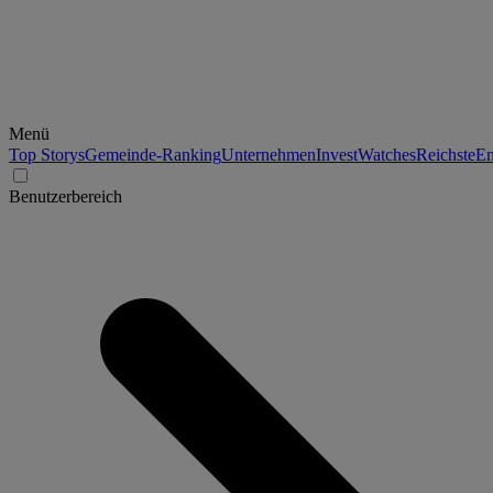
Menü
Top Storys
Gemeinde-Ranking
Unternehmen
Invest
Watches
Reichste
En
Benutzerbereich