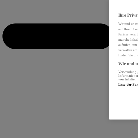
Ihre Priva
Wir und unse
auf Ihrem Ger
Partner verar
manche Inhalt
aufrufen, um 
verwalten am 
finden Sie in
Wir und un
Verwendung ge
Informationen
von Inhalten
Liste der Pa