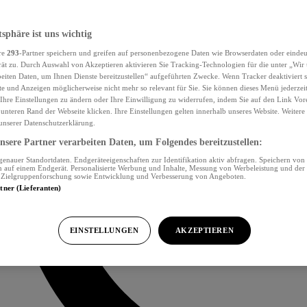
tsphäre ist uns wichtig
re
293
-Partner speichern und greifen auf personenbezogene Daten wie Browserdaten oder eind
ät zu. Durch Auswahl von Akzeptieren aktivieren Sie Tracking-Technologien für die unter „Wir
beiten Daten, um Ihnen Dienste bereitzustellen“ aufgeführten Zwecke. Wenn Tracker deaktiviert s
e und Anzeigen möglicherweise nicht mehr so relevant für Sie. Sie können dieses Menü jederzei
Ihre Einstellungen zu ändern oder Ihre Einwilligung zu widerrufen, indem Sie auf den Link Vor
unteren Rand der Webseite klicken. Ihre Einstellungen gelten innerhalb unseres Website. Weiter
 unserer Datenschutzerklärung.
sere Partner verarbeiten Daten, um Folgendes bereitzustellen:
nauer Standortdaten. Endgeräteeigenschaften zur Identifikation aktiv abfragen. Speichern von 
 auf einem Endgerät. Personalisierte Werbung und Inhalte, Messung von Werbeleistung und der
, Zielgruppenforschung sowie Entwicklung und Verbesserung von Angeboten.
rtner (Lieferanten)
EINSTELLUNGEN
AKZEPTIEREN