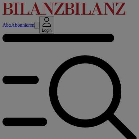
Abo
Abonnieren
Login