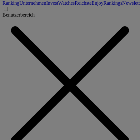
Ranking
Unternehmen
Invest
Watches
Reichste
Enjoy
Rankings
Newslett
Benutzerbereich