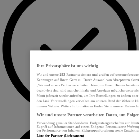
Ihre Privatsphäre ist uns wichtig
Wir und unsere
293
-Partner speichern und greifen auf personenbezoge
Kennungen auf Ihrem Gerät zu. Durch Auswahl von Akzeptieren aktivie
„Wir und unsere Partner verarbeiten Daten, um Ihnen Dienste bereitzu
deaktiviert sind, sind manche Inhalte und Anzeigen möglicherweise nich
Menü jederzeit wieder aufrufen, um Ihre Einstellungen zu ändern oder
den Link Voreinstellungen verwalten am unteren Rand der Webseite klic
unseres Website. Weitere Informationen finden Sie in unserer Datensch
Wir und unsere Partner verarbeiten Daten, um Folgend
Verwendung genauer Standortdaten. Endgeräteeigenschaften zur Identif
Zugriff auf Informationen auf einem Endgerät. Personalisierte Werbu
der Performance von Inhalten, Zielgruppenforschung sowie Entwickl
Liste der Partner (Lieferanten)