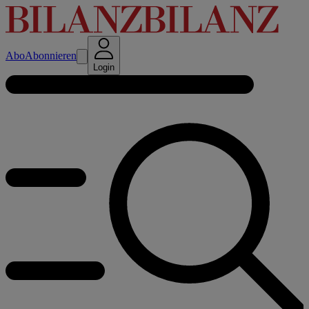
Abo
Abonnieren
Login