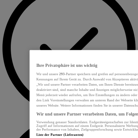
Ihre Privatsphäre ist uns wichtig
Wir und unsere
293
-Partner speichern und greifen auf personenbezoge
Kennungen auf Ihrem Gerät zu. Durch Auswahl von Akzeptieren aktivie
„Wir und unsere Partner verarbeiten Daten, um Ihnen Dienste bereitzu
deaktiviert sind, sind manche Inhalte und Anzeigen möglicherweise nich
Menü jederzeit wieder aufrufen, um Ihre Einstellungen zu ändern oder
den Link Voreinstellungen verwalten am unteren Rand der Webseite klic
unseres Website. Weitere Informationen finden Sie in unserer Datensch
Wir und unsere Partner verarbeiten Daten, um Folgend
Verwendung genauer Standortdaten. Endgeräteeigenschaften zur Identif
Zugriff auf Informationen auf einem Endgerät. Personalisierte Werbu
der Performance von Inhalten, Zielgruppenforschung sowie Entwickl
Liste der Partner (Lieferanten)