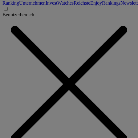
Ranking
Unternehmen
Invest
Watches
Reichste
Enjoy
Rankings
Newslett
Benutzerbereich