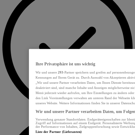
Ihre Privatsphäre ist uns wichtig
Wir und unsere
293
-Partner speichern und greifen auf personenbezoge
Kennungen auf Ihrem Gerät zu. Durch Auswahl von Akzeptieren aktivie
„Wir und unsere Partner verarbeiten Daten, um Ihnen Dienste bereitzu
deaktiviert sind, sind manche Inhalte und Anzeigen möglicherweise nich
Menü jederzeit wieder aufrufen, um Ihre Einstellungen zu ändern oder
den Link Voreinstellungen verwalten am unteren Rand der Webseite klic
unseres Website. Weitere Informationen finden Sie in unserer Datensch
Wir und unsere Partner verarbeiten Daten, um Folgend
Verwendung genauer Standortdaten. Endgeräteeigenschaften zur Identif
Zugriff auf Informationen auf einem Endgerät. Personalisierte Werbu
der Performance von Inhalten, Zielgruppenforschung sowie Entwickl
Liste der Partner (Lieferanten)