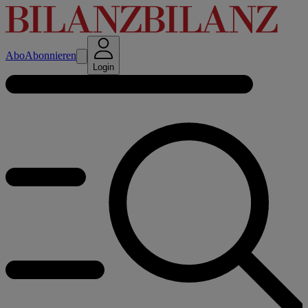
Abo
Abonnieren
Login