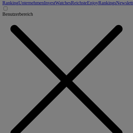
Ranking
Unternehmen
Invest
Watches
Reichste
Enjoy
Rankings
Newslett
Benutzerbereich