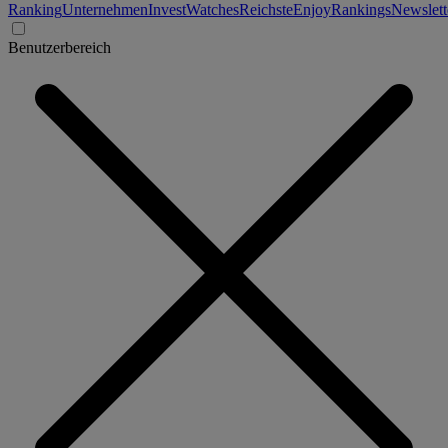
Ranking
Unternehmen
Invest
Watches
Reichste
Enjoy
Rankings
Newslett
Benutzerbereich