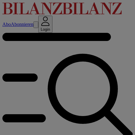
Abo
Abonnieren
Login