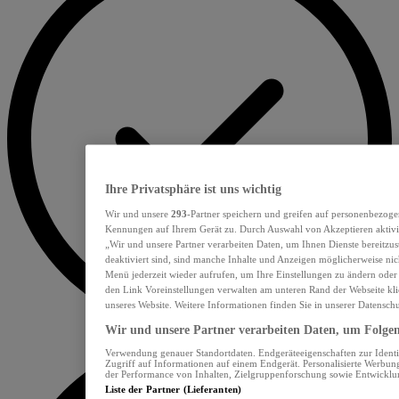
Ihre Privatsphäre ist uns wichtig
Wir und unsere
293
-Partner speichern und greifen auf personenbezoge
Kennungen auf Ihrem Gerät zu. Durch Auswahl von Akzeptieren aktivie
„Wir und unsere Partner verarbeiten Daten, um Ihnen Dienste bereitzu
deaktiviert sind, sind manche Inhalte und Anzeigen möglicherweise nich
Menü jederzeit wieder aufrufen, um Ihre Einstellungen zu ändern oder
den Link Voreinstellungen verwalten am unteren Rand der Webseite klic
unseres Website. Weitere Informationen finden Sie in unserer Datensch
Wir und unsere Partner verarbeiten Daten, um Folgend
Verwendung genauer Standortdaten. Endgeräteeigenschaften zur Identif
Zugriff auf Informationen auf einem Endgerät. Personalisierte Werbu
der Performance von Inhalten, Zielgruppenforschung sowie Entwickl
Liste der Partner (Lieferanten)