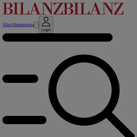
Abo
Abonnieren
Login