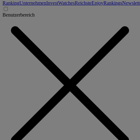
Ranking
Unternehmen
Invest
Watches
Reichste
Enjoy
Rankings
Newslett
Benutzerbereich