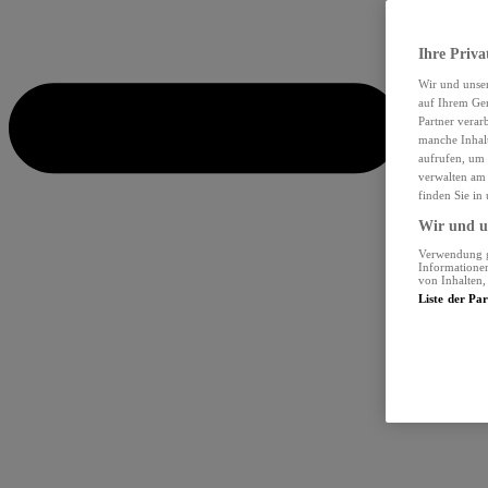
Ihre Priva
Wir und unse
auf Ihrem Ger
Partner verar
manche Inhalt
aufrufen, um 
verwalten am 
finden Sie in
Wir und un
Verwendung ge
Informationen
von Inhalten
Liste der Pa