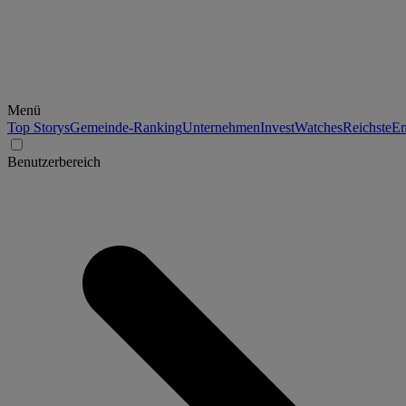
Menü
Top Storys
Gemeinde-Ranking
Unternehmen
Invest
Watches
Reichste
En
Benutzerbereich