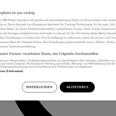
tsphäre ist uns wichtig
re
293
-Partner speichern und greifen auf personenbezogene Daten wie Browserdaten oder eind
ät zu. Durch Auswahl von Akzeptieren aktivieren Sie Tracking-Technologien für die unter „Wir
beiten Daten, um Ihnen Dienste bereitzustellen“ aufgeführten Zwecke. Wenn Tracker deaktiviert s
e und Anzeigen möglicherweise nicht mehr so relevant für Sie. Sie können dieses Menü jederzei
Ihre Einstellungen zu ändern oder Ihre Einwilligung zu widerrufen, indem Sie auf den Link Vor
unteren Rand der Webseite klicken. Ihre Einstellungen gelten innerhalb unseres Website. Weiter
 unserer Datenschutzerklärung.
sere Partner verarbeiten Daten, um Folgendes bereitzustellen:
nauer Standortdaten. Endgeräteeigenschaften zur Identifikation aktiv abfragen. Speichern von 
 auf einem Endgerät. Personalisierte Werbung und Inhalte, Messung von Werbeleistung und der
, Zielgruppenforschung sowie Entwicklung und Verbesserung von Angeboten.
rtner (Lieferanten)
EINSTELLUNGEN
AKZEPTIEREN