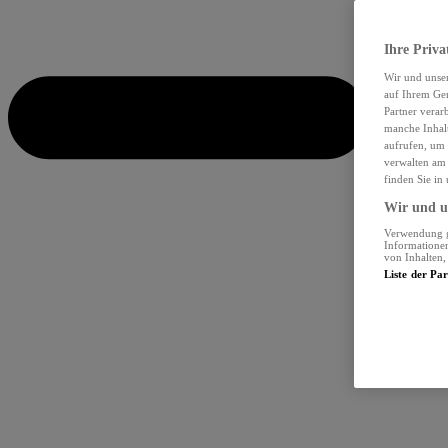
Ihre Priva
Wir und unse
auf Ihrem Ger
Partner verar
manche Inhalt
aufrufen, um 
verwalten am 
finden Sie in
Wir und un
Verwendung ge
Informationen
von Inhalten
Liste der Pa