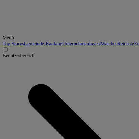
Menü
Top Storys
Gemeinde-Ranking
Unternehmen
Invest
Watches
Reichste
En
Benutzerbereich