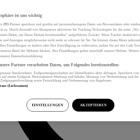
tsphäre ist uns wichtig
re
293
-Partner speichern und greifen auf personenbezogene Daten wie Browserdaten oder eind
ät zu. Durch Auswahl von Akzeptieren aktivieren Sie Tracking-Technologien für die unter „Wir
beiten Daten, um Ihnen Dienste bereitzustellen“ aufgeführten Zwecke. Wenn Tracker deaktiviert s
e und Anzeigen möglicherweise nicht mehr so relevant für Sie. Sie können dieses Menü jederzei
Ihre Einstellungen zu ändern oder Ihre Einwilligung zu widerrufen, indem Sie auf den Link Vor
unteren Rand der Webseite klicken. Ihre Einstellungen gelten innerhalb unseres Website. Weiter
 unserer Datenschutzerklärung.
sere Partner verarbeiten Daten, um Folgendes bereitzustellen:
nauer Standortdaten. Endgeräteeigenschaften zur Identifikation aktiv abfragen. Speichern von 
 auf einem Endgerät. Personalisierte Werbung und Inhalte, Messung von Werbeleistung und der
, Zielgruppenforschung sowie Entwicklung und Verbesserung von Angeboten.
rtner (Lieferanten)
EINSTELLUNGEN
AKZEPTIEREN