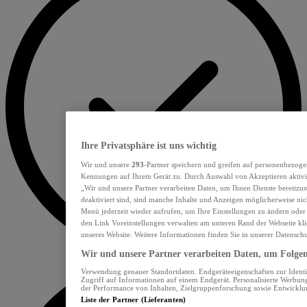
Ihre Privatsphäre ist uns wichtig
Wir und unsere
293
-Partner speichern und greifen auf personenbezoge
Kennungen auf Ihrem Gerät zu. Durch Auswahl von Akzeptieren aktivie
„Wir und unsere Partner verarbeiten Daten, um Ihnen Dienste bereitzu
deaktiviert sind, sind manche Inhalte und Anzeigen möglicherweise nich
Menü jederzeit wieder aufrufen, um Ihre Einstellungen zu ändern oder
den Link Voreinstellungen verwalten am unteren Rand der Webseite klic
unseres Website. Weitere Informationen finden Sie in unserer Datensch
Wir und unsere Partner verarbeiten Daten, um Folgend
Verwendung genauer Standortdaten. Endgeräteeigenschaften zur Identif
Zugriff auf Informationen auf einem Endgerät. Personalisierte Werbu
der Performance von Inhalten, Zielgruppenforschung sowie Entwickl
Liste der Partner (Lieferanten)