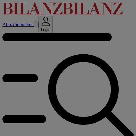
Abo
Abonnieren
Login