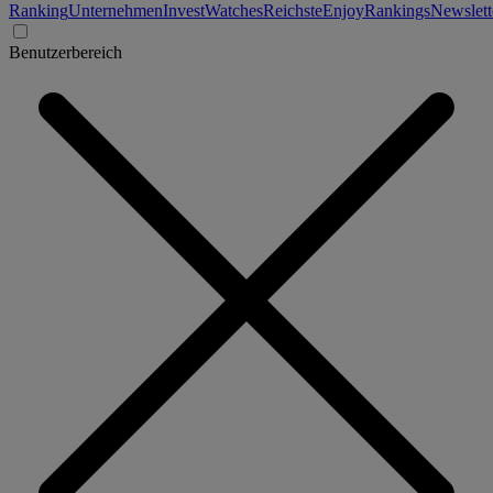
Ranking
Unternehmen
Invest
Watches
Reichste
Enjoy
Rankings
Newslett
Benutzerbereich