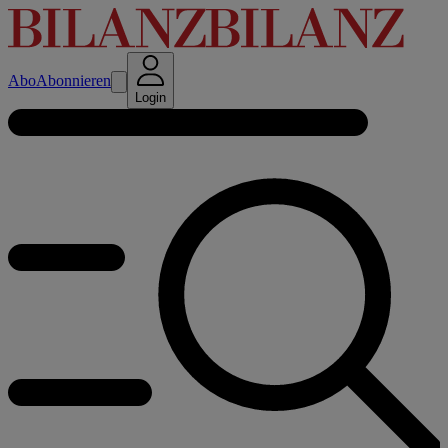
Abo
Abonnieren
Login