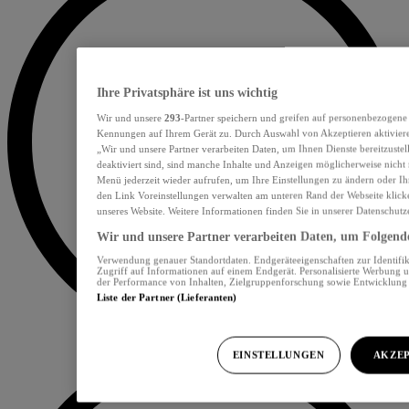
Ihre Privatsphäre ist uns wichtig
Wir und unsere
293
-Partner speichern und greifen auf personenbezogene
Kennungen auf Ihrem Gerät zu. Durch Auswahl von Akzeptieren aktiviere
„Wir und unsere Partner verarbeiten Daten, um Ihnen Dienste bereitzust
deaktiviert sind, sind manche Inhalte und Anzeigen möglicherweise nicht 
Menü jederzeit wieder aufrufen, um Ihre Einstellungen zu ändern oder Ih
den Link Voreinstellungen verwalten am unteren Rand der Webseite klicke
unseres Website. Weitere Informationen finden Sie in unserer Datenschutz
Wir und unsere Partner verarbeiten Daten, um Folgendes
Verwendung genauer Standortdaten. Endgeräteeigenschaften zur Identifik
Zugriff auf Informationen auf einem Endgerät. Personalisierte Werbung 
der Performance von Inhalten, Zielgruppenforschung sowie Entwicklun
Liste der Partner (Lieferanten)
EINSTELLUNGEN
AKZEP