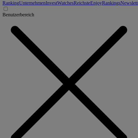
Ranking
Unternehmen
Invest
Watches
Reichste
Enjoy
Rankings
Newslett
Benutzerbereich