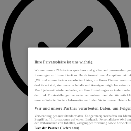
Ihre Privatsphäre ist uns wichtig
Wir und unsere
293
-Partner speichern und greifen auf personenbezoge
Kennungen auf Ihrem Gerät zu. Durch Auswahl von Akzeptieren aktivie
„Wir und unsere Partner verarbeiten Daten, um Ihnen Dienste bereitzu
deaktiviert sind, sind manche Inhalte und Anzeigen möglicherweise nich
Menü jederzeit wieder aufrufen, um Ihre Einstellungen zu ändern oder
den Link Voreinstellungen verwalten am unteren Rand der Webseite klic
unseres Website. Weitere Informationen finden Sie in unserer Datensch
Wir und unsere Partner verarbeiten Daten, um Folgend
Verwendung genauer Standortdaten. Endgeräteeigenschaften zur Identif
Zugriff auf Informationen auf einem Endgerät. Personalisierte Werbu
der Performance von Inhalten, Zielgruppenforschung sowie Entwickl
Liste der Partner (Lieferanten)