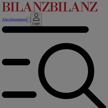
Abo
Abonnieren
Login