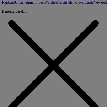
Ranking
Unternehmen
Invest
Watches
Reichste
Enjoy
Rankings
Newslett
Benutzerbereich