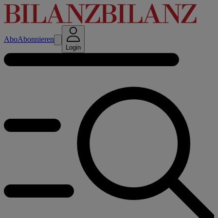
Abo
Abonnieren
Login