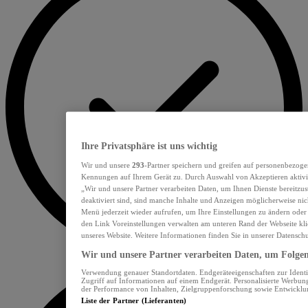
Ihre Privatsphäre ist uns wichtig
Wir und unsere
293
-Partner speichern und greifen auf personenbezoge
Kennungen auf Ihrem Gerät zu. Durch Auswahl von Akzeptieren aktivie
„Wir und unsere Partner verarbeiten Daten, um Ihnen Dienste bereitzu
deaktiviert sind, sind manche Inhalte und Anzeigen möglicherweise nich
Menü jederzeit wieder aufrufen, um Ihre Einstellungen zu ändern oder
den Link Voreinstellungen verwalten am unteren Rand der Webseite klic
unseres Website. Weitere Informationen finden Sie in unserer Datensch
Wir und unsere Partner verarbeiten Daten, um Folgend
Verwendung genauer Standortdaten. Endgeräteeigenschaften zur Identif
Zugriff auf Informationen auf einem Endgerät. Personalisierte Werbu
der Performance von Inhalten, Zielgruppenforschung sowie Entwickl
Liste der Partner (Lieferanten)