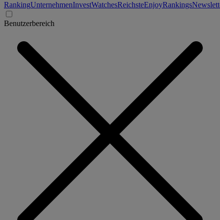
Ranking
Unternehmen
Invest
Watches
Reichste
Enjoy
Rankings
Newslett
Benutzerbereich