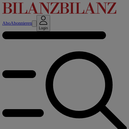
Abo
Abonnieren
Login