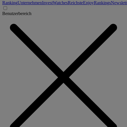
Ranking
Unternehmen
Invest
Watches
Reichste
Enjoy
Rankings
Newslett
Benutzerbereich