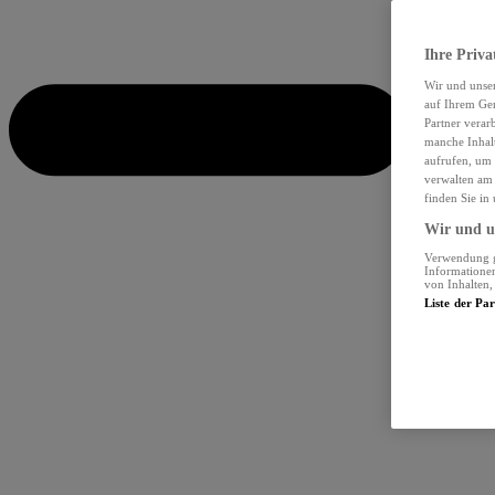
Ihre Priva
Wir und unse
auf Ihrem Ger
Partner verar
manche Inhalt
aufrufen, um 
verwalten am 
finden Sie in
Wir und un
Verwendung ge
Informationen
von Inhalten
Liste der Pa