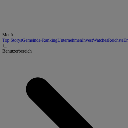
Menü
Top Storys
Gemeinde-Ranking
Unternehmen
Invest
Watches
Reichste
En
Benutzerbereich