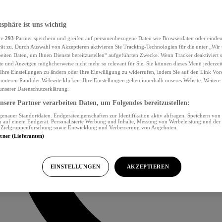
tsphäre ist uns wichtig
re
293
-Partner speichern und greifen auf personenbezogene Daten wie Browserdaten oder eind
ät zu. Durch Auswahl von Akzeptieren aktivieren Sie Tracking-Technologien für die unter „Wir
beiten Daten, um Ihnen Dienste bereitzustellen“ aufgeführten Zwecke. Wenn Tracker deaktiviert s
e und Anzeigen möglicherweise nicht mehr so relevant für Sie. Sie können dieses Menü jederzei
Ihre Einstellungen zu ändern oder Ihre Einwilligung zu widerrufen, indem Sie auf den Link Vor
unteren Rand der Webseite klicken. Ihre Einstellungen gelten innerhalb unseres Website. Weiter
 unserer Datenschutzerklärung.
sere Partner verarbeiten Daten, um Folgendes bereitzustellen:
nauer Standortdaten. Endgeräteeigenschaften zur Identifikation aktiv abfragen. Speichern von 
 auf einem Endgerät. Personalisierte Werbung und Inhalte, Messung von Werbeleistung und der
, Zielgruppenforschung sowie Entwicklung und Verbesserung von Angeboten.
rtner (Lieferanten)
EINSTELLUNGEN
AKZEPTIEREN