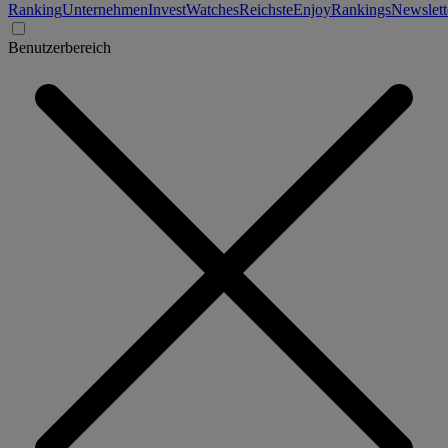
Ranking
Unternehmen
Invest
Watches
Reichste
Enjoy
Rankings
Newslett
Benutzerbereich