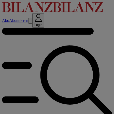
Abo
Abonnieren
Login