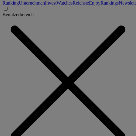
Ranking
Unternehmen
Invest
Watches
Reichste
Enjoy
Rankings
Newslett
Benutzerbereich