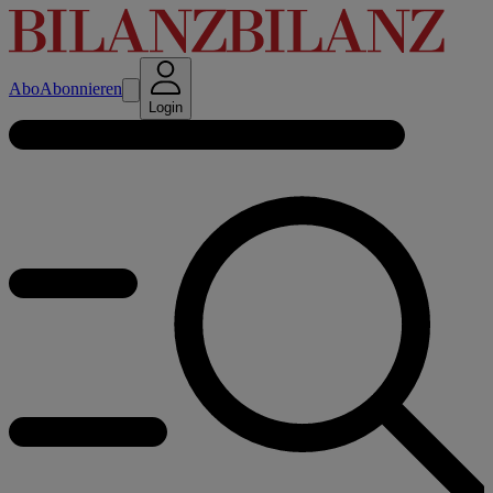
Abo
Abonnieren
Login