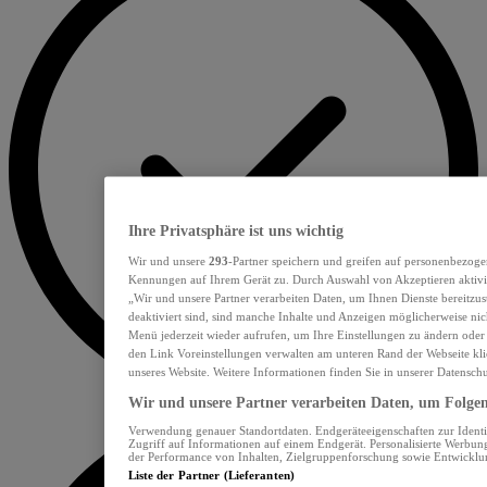
Ihre Privatsphäre ist uns wichtig
Wir und unsere
293
-Partner speichern und greifen auf personenbezoge
Kennungen auf Ihrem Gerät zu. Durch Auswahl von Akzeptieren aktivie
„Wir und unsere Partner verarbeiten Daten, um Ihnen Dienste bereitzu
deaktiviert sind, sind manche Inhalte und Anzeigen möglicherweise nich
Menü jederzeit wieder aufrufen, um Ihre Einstellungen zu ändern oder
den Link Voreinstellungen verwalten am unteren Rand der Webseite klic
unseres Website. Weitere Informationen finden Sie in unserer Datensch
Wir und unsere Partner verarbeiten Daten, um Folgend
Verwendung genauer Standortdaten. Endgeräteeigenschaften zur Identif
Zugriff auf Informationen auf einem Endgerät. Personalisierte Werbu
der Performance von Inhalten, Zielgruppenforschung sowie Entwickl
Liste der Partner (Lieferanten)