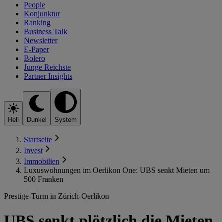
People
Konjunktur
Ranking
Business Talk
Newsletter
E-Paper
Bolero
Junge Reichste
Partner Insights
Hell
Dunkel
System
Startseite
Invest
Immobilien
Luxuswohnungen im Oerlikon One: UBS senkt Mieten um
500 Franken
Prestige-Turm in Zürich-Oerlikon
UBS senkt plötzlich die Mieten