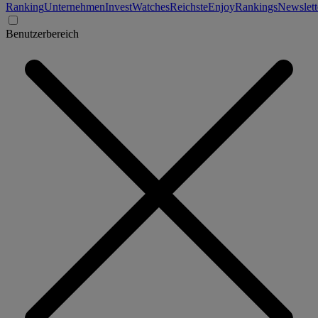
Ranking
Unternehmen
Invest
Watches
Reichste
Enjoy
Rankings
Newslett
Benutzerbereich