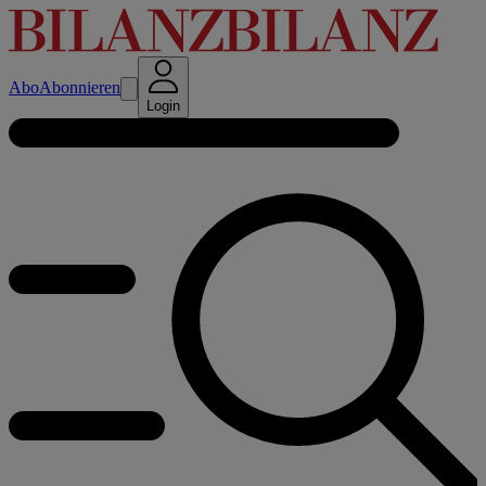
Abo
Abonnieren
Login