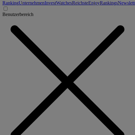
Ranking
Unternehmen
Invest
Watches
Reichste
Enjoy
Rankings
Newslett
Benutzerbereich