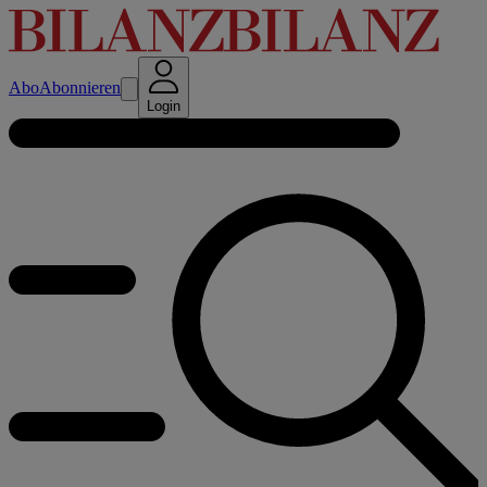
Abo
Abonnieren
Login