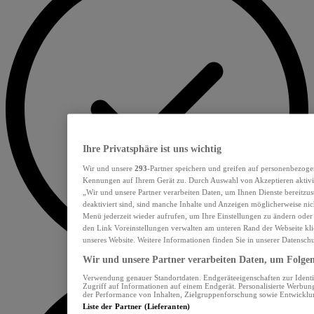
Ihre Privatsphäre ist uns wichtig
Wir und unsere
293
-Partner speichern und greifen auf personenbezoge
Kennungen auf Ihrem Gerät zu. Durch Auswahl von Akzeptieren aktivie
„Wir und unsere Partner verarbeiten Daten, um Ihnen Dienste bereitzu
deaktiviert sind, sind manche Inhalte und Anzeigen möglicherweise nich
Menü jederzeit wieder aufrufen, um Ihre Einstellungen zu ändern oder
den Link Voreinstellungen verwalten am unteren Rand der Webseite klic
unseres Website. Weitere Informationen finden Sie in unserer Datensch
Wir und unsere Partner verarbeiten Daten, um Folgend
Verwendung genauer Standortdaten. Endgeräteeigenschaften zur Identif
Zugriff auf Informationen auf einem Endgerät. Personalisierte Werbu
der Performance von Inhalten, Zielgruppenforschung sowie Entwickl
Liste der Partner (Lieferanten)