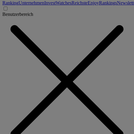
Ranking
Unternehmen
Invest
Watches
Reichste
Enjoy
Rankings
Newslett
Benutzerbereich