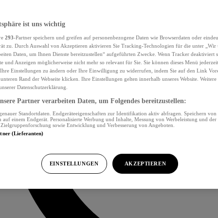
tsphäre ist uns wichtig
re
293
-Partner speichern und greifen auf personenbezogene Daten wie Browserdaten oder eind
ät zu. Durch Auswahl von Akzeptieren aktivieren Sie Tracking-Technologien für die unter „Wir
beiten Daten, um Ihnen Dienste bereitzustellen“ aufgeführten Zwecke. Wenn Tracker deaktiviert s
e und Anzeigen möglicherweise nicht mehr so relevant für Sie. Sie können dieses Menü jederzei
Ihre Einstellungen zu ändern oder Ihre Einwilligung zu widerrufen, indem Sie auf den Link Vor
unteren Rand der Webseite klicken. Ihre Einstellungen gelten innerhalb unseres Website. Weiter
 unserer Datenschutzerklärung.
sere Partner verarbeiten Daten, um Folgendes bereitzustellen:
nauer Standortdaten. Endgeräteeigenschaften zur Identifikation aktiv abfragen. Speichern von 
 auf einem Endgerät. Personalisierte Werbung und Inhalte, Messung von Werbeleistung und der
, Zielgruppenforschung sowie Entwicklung und Verbesserung von Angeboten.
rtner (Lieferanten)
EINSTELLUNGEN
AKZEPTIEREN