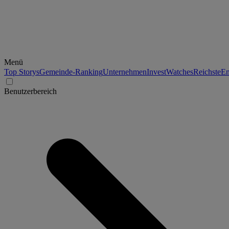
Menü
Top Storys
Gemeinde-Ranking
Unternehmen
Invest
Watches
Reichste
En
Benutzerbereich