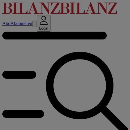
Abo
Abonnieren
Login