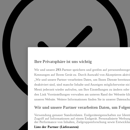
Ihre Privatsphäre ist uns wichtig
Wir und unsere
293
-Partner speichern und greifen auf personenbezoge
Kennungen auf Ihrem Gerät zu. Durch Auswahl von Akzeptieren aktivie
„Wir und unsere Partner verarbeiten Daten, um Ihnen Dienste bereitzu
deaktiviert sind, sind manche Inhalte und Anzeigen möglicherweise nich
Menü jederzeit wieder aufrufen, um Ihre Einstellungen zu ändern oder
den Link Voreinstellungen verwalten am unteren Rand der Webseite klic
unseres Website. Weitere Informationen finden Sie in unserer Datensch
Wir und unsere Partner verarbeiten Daten, um Folgend
Verwendung genauer Standortdaten. Endgeräteeigenschaften zur Identif
Zugriff auf Informationen auf einem Endgerät. Personalisierte Werbu
der Performance von Inhalten, Zielgruppenforschung sowie Entwickl
Liste der Partner (Lieferanten)