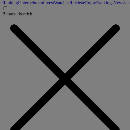
Ranking
Unternehmen
Invest
Watches
Reichste
Enjoy
Rankings
Newslett
Benutzerbereich