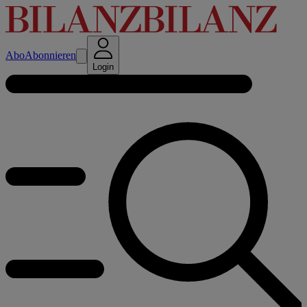
Abo
Abonnieren
Login