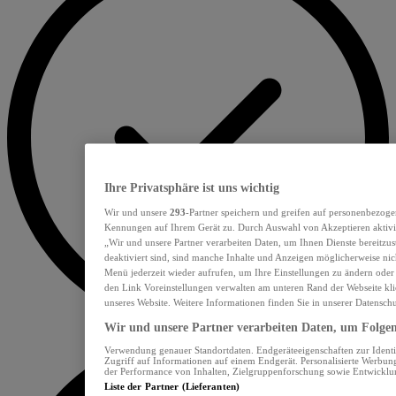
Ihre Privatsphäre ist uns wichtig
Wir und unsere
293
-Partner speichern und greifen auf personenbezoge
Kennungen auf Ihrem Gerät zu. Durch Auswahl von Akzeptieren aktivie
„Wir und unsere Partner verarbeiten Daten, um Ihnen Dienste bereitzu
deaktiviert sind, sind manche Inhalte und Anzeigen möglicherweise nich
Menü jederzeit wieder aufrufen, um Ihre Einstellungen zu ändern oder
den Link Voreinstellungen verwalten am unteren Rand der Webseite klic
unseres Website. Weitere Informationen finden Sie in unserer Datensch
Wir und unsere Partner verarbeiten Daten, um Folgend
Verwendung genauer Standortdaten. Endgeräteeigenschaften zur Identif
Zugriff auf Informationen auf einem Endgerät. Personalisierte Werbu
der Performance von Inhalten, Zielgruppenforschung sowie Entwickl
Liste der Partner (Lieferanten)