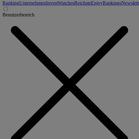
Ranking
Unternehmen
Invest
Watches
Reichste
Enjoy
Rankings
Newslett
Benutzerbereich