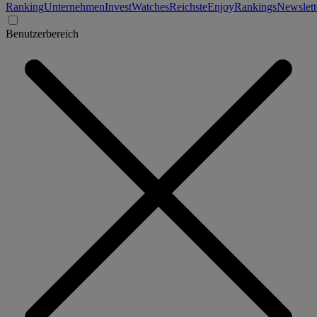
Ranking
Unternehmen
Invest
Watches
Reichste
Enjoy
Rankings
Newslett
Benutzerbereich