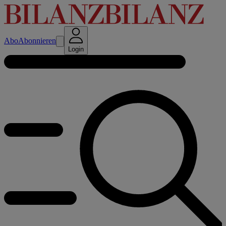
Abo
Abonnieren
Login