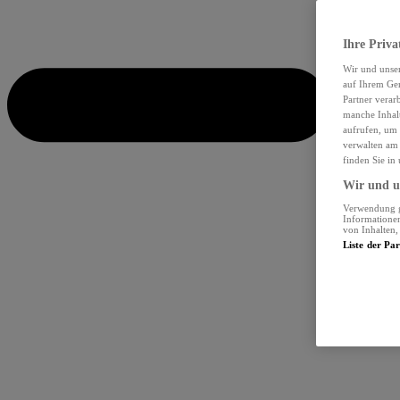
Ihre Priva
Wir und unse
auf Ihrem Ger
Partner verar
manche Inhalt
aufrufen, um 
verwalten am 
finden Sie in
Wir und un
Verwendung ge
Informationen
von Inhalten
Liste der Pa