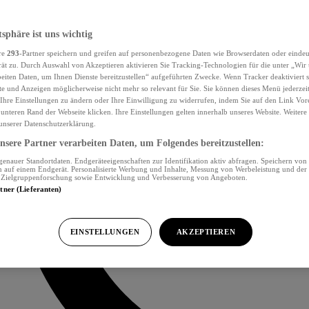
tsphäre ist uns wichtig
re
293
-Partner speichern und greifen auf personenbezogene Daten wie Browserdaten oder eind
ät zu. Durch Auswahl von Akzeptieren aktivieren Sie Tracking-Technologien für die unter „Wir
beiten Daten, um Ihnen Dienste bereitzustellen“ aufgeführten Zwecke. Wenn Tracker deaktiviert s
e und Anzeigen möglicherweise nicht mehr so relevant für Sie. Sie können dieses Menü jederzei
Ihre Einstellungen zu ändern oder Ihre Einwilligung zu widerrufen, indem Sie auf den Link Vor
unteren Rand der Webseite klicken. Ihre Einstellungen gelten innerhalb unseres Website. Weiter
 unserer Datenschutzerklärung.
sere Partner verarbeiten Daten, um Folgendes bereitzustellen:
nauer Standortdaten. Endgeräteeigenschaften zur Identifikation aktiv abfragen. Speichern von 
 auf einem Endgerät. Personalisierte Werbung und Inhalte, Messung von Werbeleistung und der
, Zielgruppenforschung sowie Entwicklung und Verbesserung von Angeboten.
rtner (Lieferanten)
EINSTELLUNGEN
AKZEPTIEREN