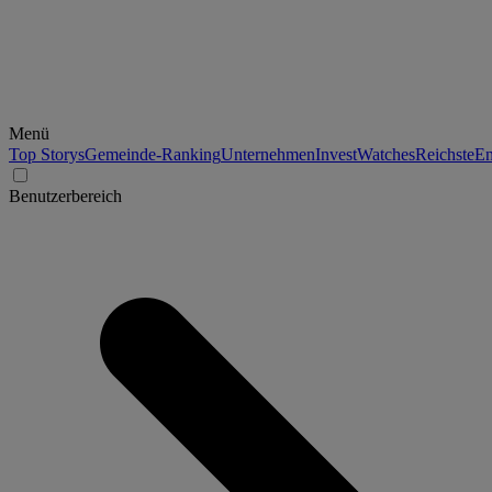
Menü
Top Storys
Gemeinde-Ranking
Unternehmen
Invest
Watches
Reichste
En
Benutzerbereich