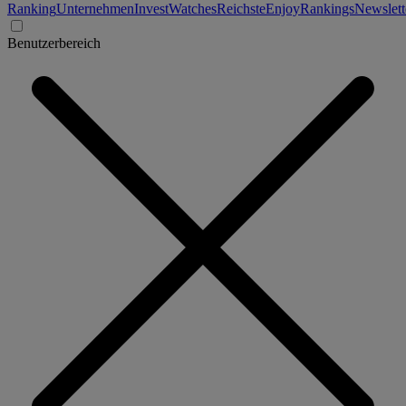
Ranking
Unternehmen
Invest
Watches
Reichste
Enjoy
Rankings
Newslett
Benutzerbereich