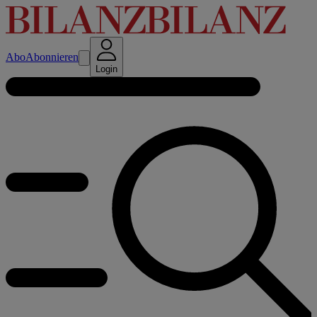
Abo
Abonnieren
Login