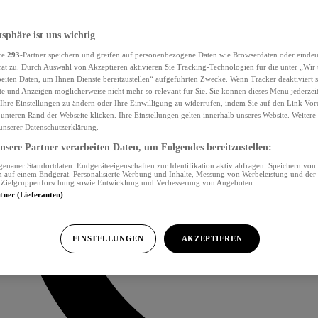
tsphäre ist uns wichtig
re
293
-Partner speichern und greifen auf personenbezogene Daten wie Browserdaten oder eind
ät zu. Durch Auswahl von Akzeptieren aktivieren Sie Tracking-Technologien für die unter „Wir
beiten Daten, um Ihnen Dienste bereitzustellen“ aufgeführten Zwecke. Wenn Tracker deaktiviert s
e und Anzeigen möglicherweise nicht mehr so relevant für Sie. Sie können dieses Menü jederzei
Ihre Einstellungen zu ändern oder Ihre Einwilligung zu widerrufen, indem Sie auf den Link Vor
unteren Rand der Webseite klicken. Ihre Einstellungen gelten innerhalb unseres Website. Weiter
 unserer Datenschutzerklärung.
sere Partner verarbeiten Daten, um Folgendes bereitzustellen:
nauer Standortdaten. Endgeräteeigenschaften zur Identifikation aktiv abfragen. Speichern von 
 auf einem Endgerät. Personalisierte Werbung und Inhalte, Messung von Werbeleistung und der
, Zielgruppenforschung sowie Entwicklung und Verbesserung von Angeboten.
rtner (Lieferanten)
EINSTELLUNGEN
AKZEPTIEREN