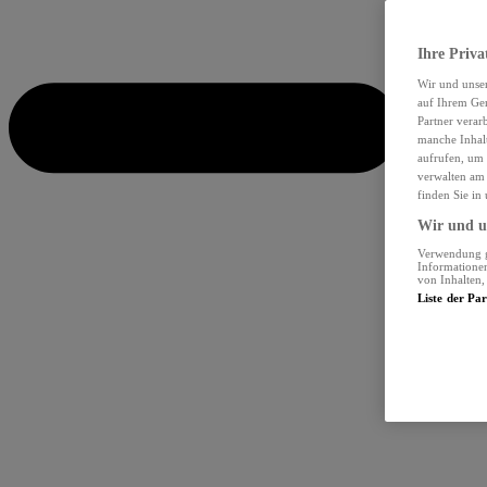
Ihre Priva
Wir und unse
auf Ihrem Ger
Partner verar
manche Inhalt
aufrufen, um 
verwalten am 
finden Sie in
Wir und un
Verwendung ge
Informationen
von Inhalten
Liste der Pa