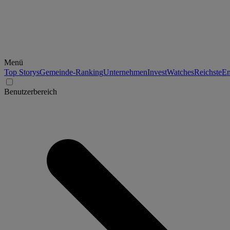
Menü
Top Storys
Gemeinde-Ranking
Unternehmen
Invest
Watches
Reichste
En
Benutzerbereich