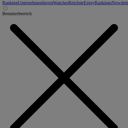
Ranking
Unternehmen
Invest
Watches
Reichste
Enjoy
Rankings
Newslett
Benutzerbereich