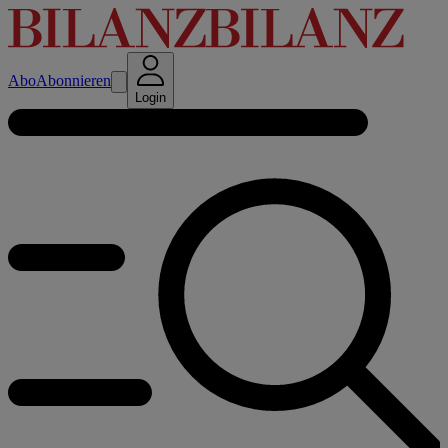
Abo
Abonnieren
Login