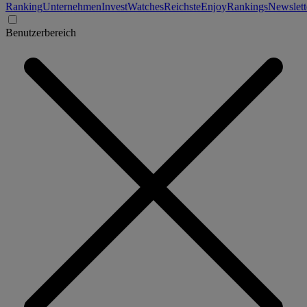
Ranking
Unternehmen
Invest
Watches
Reichste
Enjoy
Rankings
Newslett
Benutzerbereich