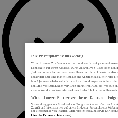
Ihre Privatsphäre ist uns wichtig
Wir und unsere
293
-Partner speichern und greifen auf personenbezoge
Kennungen auf Ihrem Gerät zu. Durch Auswahl von Akzeptieren aktivie
„Wir und unsere Partner verarbeiten Daten, um Ihnen Dienste bereitzu
deaktiviert sind, sind manche Inhalte und Anzeigen möglicherweise nich
Menü jederzeit wieder aufrufen, um Ihre Einstellungen zu ändern oder
den Link Voreinstellungen verwalten am unteren Rand der Webseite klic
unseres Website. Weitere Informationen finden Sie in unserer Datensch
Wir und unsere Partner verarbeiten Daten, um Folgend
Verwendung genauer Standortdaten. Endgeräteeigenschaften zur Identif
Zugriff auf Informationen auf einem Endgerät. Personalisierte Werbu
der Performance von Inhalten, Zielgruppenforschung sowie Entwickl
Liste der Partner (Lieferanten)