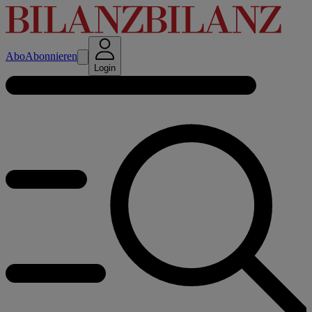
Abo
Abonnieren
Login