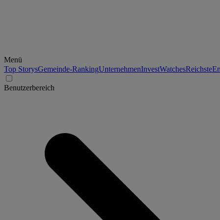
Menü
Top Storys
Gemeinde-Ranking
Unternehmen
Invest
Watches
Reichste
En
Benutzerbereich