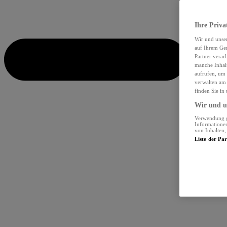
Ihre Priva
Wir und unse
auf Ihrem Ger
Partner verar
manche Inhalt
aufrufen, um 
verwalten am 
finden Sie in
Wir und un
Verwendung ge
Informationen
von Inhalten
Liste der Pa