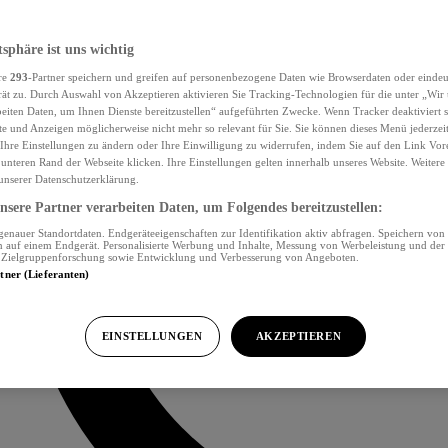
tsphäre ist uns wichtig
re
293
-Partner speichern und greifen auf personenbezogene Daten wie Browserdaten oder eind
ät zu. Durch Auswahl von Akzeptieren aktivieren Sie Tracking-Technologien für die unter „Wir
beiten Daten, um Ihnen Dienste bereitzustellen“ aufgeführten Zwecke. Wenn Tracker deaktiviert s
e und Anzeigen möglicherweise nicht mehr so relevant für Sie. Sie können dieses Menü jederzei
Ihre Einstellungen zu ändern oder Ihre Einwilligung zu widerrufen, indem Sie auf den Link Vor
unteren Rand der Webseite klicken. Ihre Einstellungen gelten innerhalb unseres Website. Weiter
 unserer Datenschutzerklärung.
sere Partner verarbeiten Daten, um Folgendes bereitzustellen:
nauer Standortdaten. Endgeräteeigenschaften zur Identifikation aktiv abfragen. Speichern von 
 auf einem Endgerät. Personalisierte Werbung und Inhalte, Messung von Werbeleistung und der
, Zielgruppenforschung sowie Entwicklung und Verbesserung von Angeboten.
rtner (Lieferanten)
EINSTELLUNGEN
AKZEPTIEREN