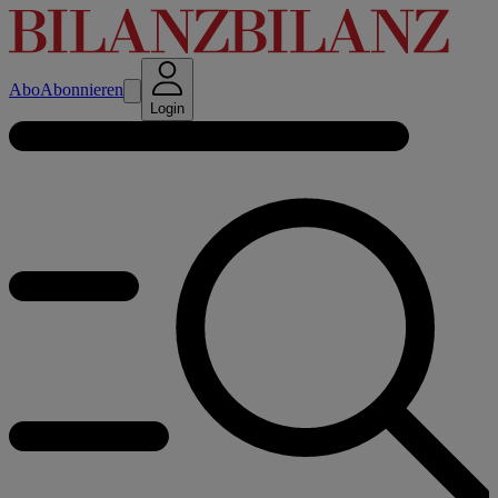
Abo
Abonnieren
Login