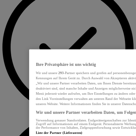
Ihre Privatsphäre ist uns wichtig
Wir und unsere
293
-Partner speichern und greifen auf personenbezoge
Kennungen auf Ihrem Gerät zu. Durch Auswahl von Akzeptieren aktivie
„Wir und unsere Partner verarbeiten Daten, um Ihnen Dienste bereitzu
deaktiviert sind, sind manche Inhalte und Anzeigen möglicherweise nich
Menü jederzeit wieder aufrufen, um Ihre Einstellungen zu ändern oder
den Link Voreinstellungen verwalten am unteren Rand der Webseite klic
unseres Website. Weitere Informationen finden Sie in unserer Datensch
Wir und unsere Partner verarbeiten Daten, um Folgend
Verwendung genauer Standortdaten. Endgeräteeigenschaften zur Identif
Zugriff auf Informationen auf einem Endgerät. Personalisierte Werbu
der Performance von Inhalten, Zielgruppenforschung sowie Entwickl
Liste der Partner (Lieferanten)