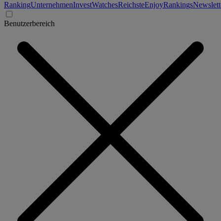
Ranking
Unternehmen
Invest
Watches
Reichste
Enjoy
Rankings
Newslett
Benutzerbereich