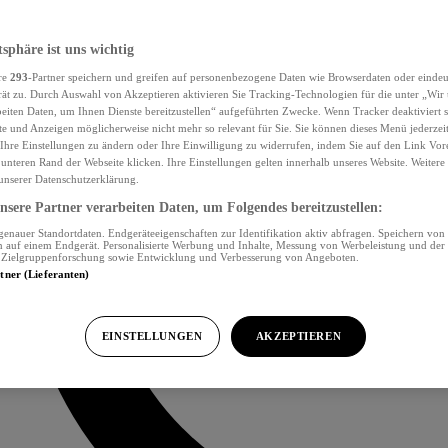
tsphäre ist uns wichtig
re
293
-Partner speichern und greifen auf personenbezogene Daten wie Browserdaten oder eind
ät zu. Durch Auswahl von Akzeptieren aktivieren Sie Tracking-Technologien für die unter „Wir
beiten Daten, um Ihnen Dienste bereitzustellen“ aufgeführten Zwecke. Wenn Tracker deaktiviert s
e und Anzeigen möglicherweise nicht mehr so relevant für Sie. Sie können dieses Menü jederzei
Ihre Einstellungen zu ändern oder Ihre Einwilligung zu widerrufen, indem Sie auf den Link Vor
unteren Rand der Webseite klicken. Ihre Einstellungen gelten innerhalb unseres Website. Weiter
 unserer Datenschutzerklärung.
sere Partner verarbeiten Daten, um Folgendes bereitzustellen:
nauer Standortdaten. Endgeräteeigenschaften zur Identifikation aktiv abfragen. Speichern von 
 auf einem Endgerät. Personalisierte Werbung und Inhalte, Messung von Werbeleistung und der
, Zielgruppenforschung sowie Entwicklung und Verbesserung von Angeboten.
rtner (Lieferanten)
EINSTELLUNGEN
AKZEPTIEREN