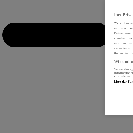
Ihre Priva
Wir und unse
auf Ihrem Ger
Partner verar
manche Inhalt
aufrufen, um 
verwalten am 
finden Sie in
Wir und un
Verwendung ge
Informationen
von Inhalten
Liste der Pa