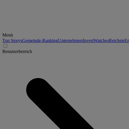
Menü
Top Storys
Gemeinde-Ranking
Unternehmen
Invest
Watches
Reichste
En
Benutzerbereich