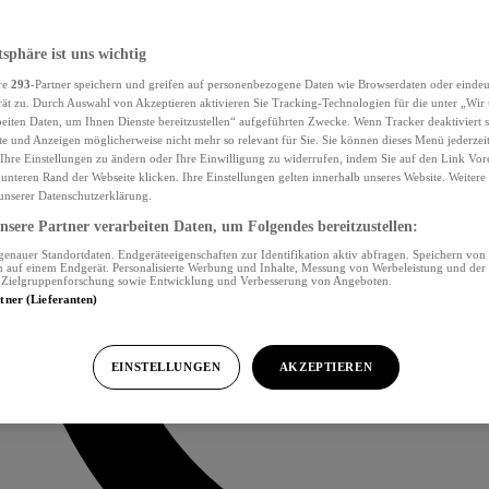
tsphäre ist uns wichtig
re
293
-Partner speichern und greifen auf personenbezogene Daten wie Browserdaten oder eind
ät zu. Durch Auswahl von Akzeptieren aktivieren Sie Tracking-Technologien für die unter „Wir
beiten Daten, um Ihnen Dienste bereitzustellen“ aufgeführten Zwecke. Wenn Tracker deaktiviert s
e und Anzeigen möglicherweise nicht mehr so relevant für Sie. Sie können dieses Menü jederzei
Ihre Einstellungen zu ändern oder Ihre Einwilligung zu widerrufen, indem Sie auf den Link Vor
unteren Rand der Webseite klicken. Ihre Einstellungen gelten innerhalb unseres Website. Weiter
 unserer Datenschutzerklärung.
sere Partner verarbeiten Daten, um Folgendes bereitzustellen:
nauer Standortdaten. Endgeräteeigenschaften zur Identifikation aktiv abfragen. Speichern von 
 auf einem Endgerät. Personalisierte Werbung und Inhalte, Messung von Werbeleistung und der
, Zielgruppenforschung sowie Entwicklung und Verbesserung von Angeboten.
rtner (Lieferanten)
EINSTELLUNGEN
AKZEPTIEREN