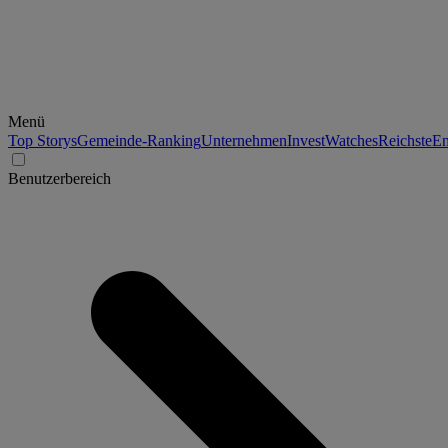
Menü
Top Storys
Gemeinde-Ranking
Unternehmen
Invest
Watches
Reichste
En
Benutzerbereich