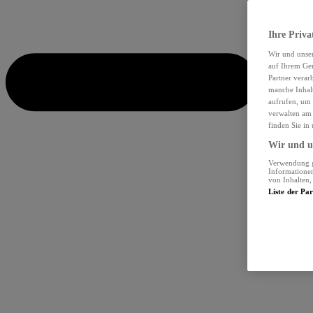
Ihre Priva
Wir und unse
auf Ihrem Ger
Partner verar
manche Inhalt
aufrufen, um 
verwalten am 
finden Sie in
Wir und un
Verwendung ge
Informationen
von Inhalten
Liste der Pa