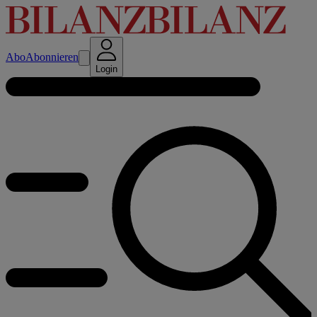
Abo
Abonnieren
Login