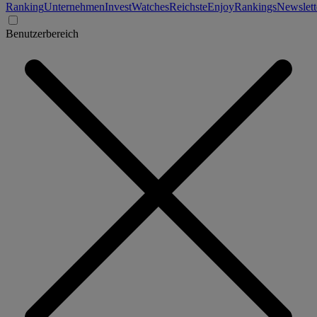
Ranking
Unternehmen
Invest
Watches
Reichste
Enjoy
Rankings
Newslett
Benutzerbereich