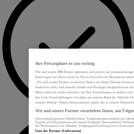
Ihre Privatsphäre ist uns wichtig
Wir und unsere
293
-Partner speichern und greifen auf personenbezoge
Kennungen auf Ihrem Gerät zu. Durch Auswahl von Akzeptieren aktivie
„Wir und unsere Partner verarbeiten Daten, um Ihnen Dienste bereitzu
deaktiviert sind, sind manche Inhalte und Anzeigen möglicherweise nich
Menü jederzeit wieder aufrufen, um Ihre Einstellungen zu ändern oder
den Link Voreinstellungen verwalten am unteren Rand der Webseite klic
unseres Website. Weitere Informationen finden Sie in unserer Datensch
Wir und unsere Partner verarbeiten Daten, um Folgend
Verwendung genauer Standortdaten. Endgeräteeigenschaften zur Identif
Zugriff auf Informationen auf einem Endgerät. Personalisierte Werbu
der Performance von Inhalten, Zielgruppenforschung sowie Entwickl
Liste der Partner (Lieferanten)