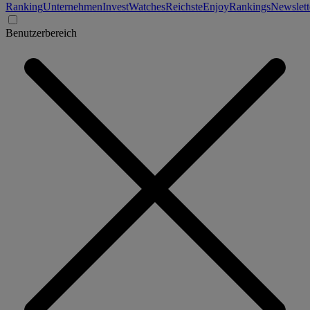
Ranking
Unternehmen
Invest
Watches
Reichste
Enjoy
Rankings
Newslett
Benutzerbereich