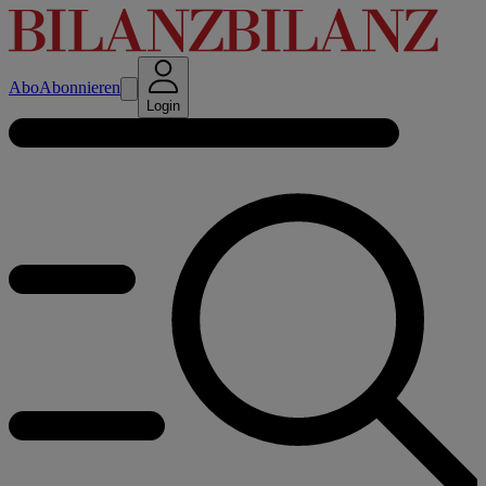
Abo
Abonnieren
Login