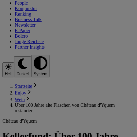
People
Konjunktur
Ranking
Business Talk
Newsletter
E-Paper
Bolero
Junge Reichste
Partner Insights
Hell
Dunkel
System
Startseite
Enjoy
Wein
Über 100 Jahre alte Flaschen von Château d'Yquem
restauriert
Château d'Yquem
Kellerfund: Über 100 Jahre