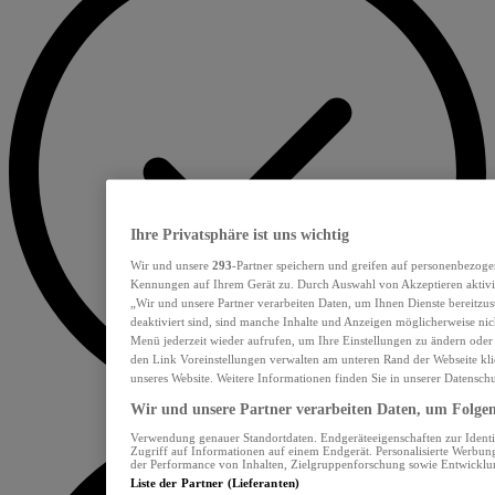
Ihre Privatsphäre ist uns wichtig
Wir und unsere
293
-Partner speichern und greifen auf personenbezoge
Kennungen auf Ihrem Gerät zu. Durch Auswahl von Akzeptieren aktivie
„Wir und unsere Partner verarbeiten Daten, um Ihnen Dienste bereitzu
deaktiviert sind, sind manche Inhalte und Anzeigen möglicherweise nich
Menü jederzeit wieder aufrufen, um Ihre Einstellungen zu ändern oder
den Link Voreinstellungen verwalten am unteren Rand der Webseite klic
unseres Website. Weitere Informationen finden Sie in unserer Datensch
Wir und unsere Partner verarbeiten Daten, um Folgend
Verwendung genauer Standortdaten. Endgeräteeigenschaften zur Identif
Zugriff auf Informationen auf einem Endgerät. Personalisierte Werbu
der Performance von Inhalten, Zielgruppenforschung sowie Entwickl
Liste der Partner (Lieferanten)