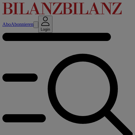
Abo
Abonnieren
Login