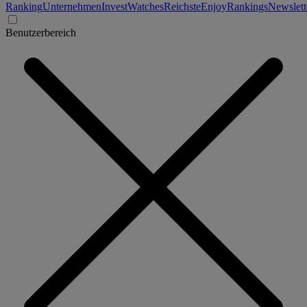
Ranking
Unternehmen
Invest
Watches
Reichste
Enjoy
Rankings
Newslett
Benutzerbereich