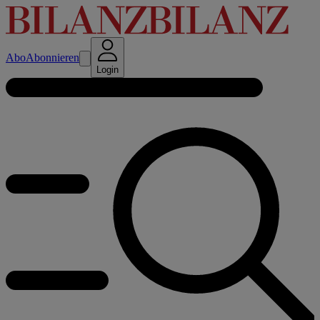
Abo
Abonnieren
Login