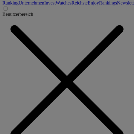
Ranking
Unternehmen
Invest
Watches
Reichste
Enjoy
Rankings
Newslett
Benutzerbereich