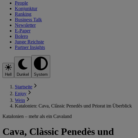
People
Konjunktur
Ranking
Business Talk
Newsletter
E-Paper
Bolero
Junge Reichste
Partner Insights
Hell
Dunkel
System
Startseite
Enjoy
Wein
Katalonien: Cava, Clàssic Penedès und Priorat im Überblick
Katalonien – mehr als ein Cavaland
Cava, Clàssic Penedès und