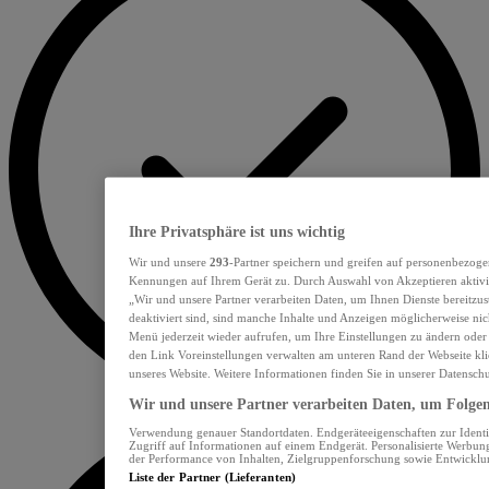
Ihre Privatsphäre ist uns wichtig
Wir und unsere
293
-Partner speichern und greifen auf personenbezoge
Kennungen auf Ihrem Gerät zu. Durch Auswahl von Akzeptieren aktivie
„Wir und unsere Partner verarbeiten Daten, um Ihnen Dienste bereitzu
deaktiviert sind, sind manche Inhalte und Anzeigen möglicherweise nich
Menü jederzeit wieder aufrufen, um Ihre Einstellungen zu ändern oder
den Link Voreinstellungen verwalten am unteren Rand der Webseite klic
unseres Website. Weitere Informationen finden Sie in unserer Datensch
Wir und unsere Partner verarbeiten Daten, um Folgend
Verwendung genauer Standortdaten. Endgeräteeigenschaften zur Identif
Zugriff auf Informationen auf einem Endgerät. Personalisierte Werbu
der Performance von Inhalten, Zielgruppenforschung sowie Entwickl
Liste der Partner (Lieferanten)