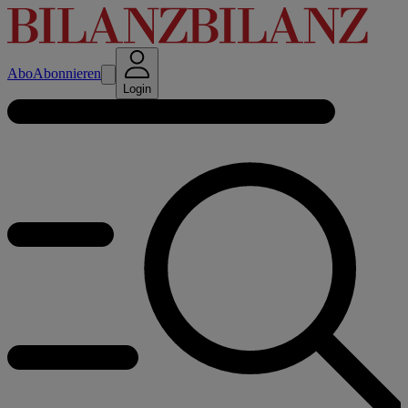
Abo
Abonnieren
Login