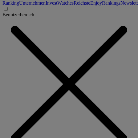
Ranking
Unternehmen
Invest
Watches
Reichste
Enjoy
Rankings
Newslett
Benutzerbereich